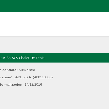
itución ACS Chalet De Tenis
e contrato:
Suministro
catario:
SADES S.A. (A08110330)
formalización:
14/12/2016