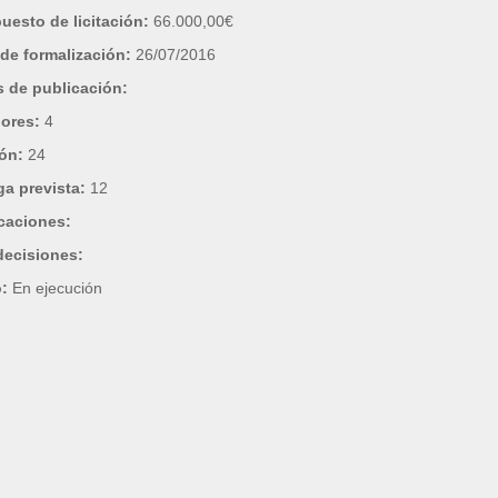
uesto de licitación:
66.000,00€
de formalización:
26/07/2016
 de publicación:
dores:
4
ión:
24
ga prevista:
12
caciones:
decisiones:
o:
En ejecución