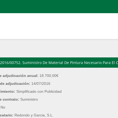
2016/00752. Suministro De Material De Pintura Necesario Para El C
e adjudicación anual:
18.700,00€
de adjudicación:
14/07/2016
dimiento:
Simplificado con Publicidad
e contrato:
Suministro
:
No
catario:
Redondo y Garcia, S.L.