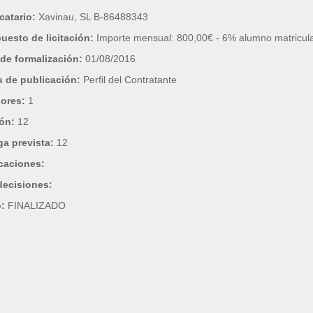
catario:
Xavinau, SL B-86488343
uesto de licitación:
Importe mensual: 800,00€ - 6% alumno matricul
de formalización:
01/08/2016
 de publicación:
Perfil del Contratante
dores:
1
ión:
12
ga prevista:
12
caciones:
decisiones:
o:
FINALIZADO