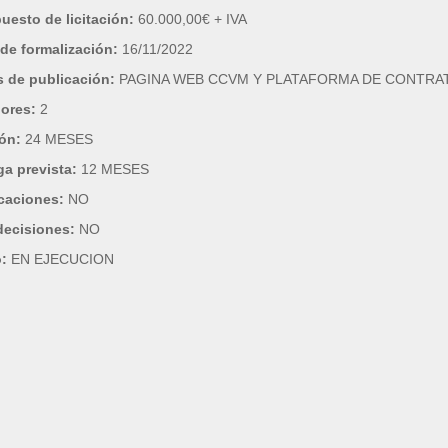
uesto de licitación:
60.000,00€ + IVA
de formalización:
16/11/2022
 de publicación:
PAGINA WEB CCVM Y PLATAFORMA DE CONTRA
dores:
2
ión:
24 MESES
ga prevista:
12 MESES
caciones:
NO
decisiones:
NO
o:
EN EJECUCION