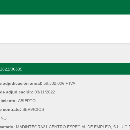
2022/00835
e adjudicación anual:
59.532,00€ + IVA
de adjudicación:
03/11/2022
dimiento:
ABIERTO
e contrato:
SERVICIOS
:
NO
catario:
MADINTEGRA21 CENTRO ESPECIAL DE EMPLEO, S.L.U CIF