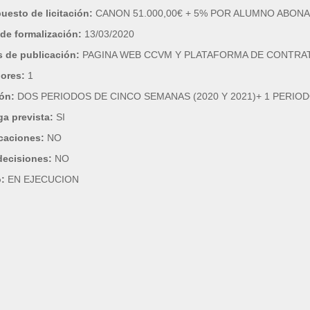
uesto de licitación:
CANON 51.000,00€ + 5% POR ALUMNO ABON
de formalización:
13/03/2020
 de publicación:
PAGINA WEB CCVM Y PLATAFORMA DE CONTRA
dores:
1
ión:
DOS PERIODOS DE CINCO SEMANAS (2020 Y 2021)+ 1 PERIOD
ga prevista:
SI
caciones:
NO
decisiones:
NO
o:
EN EJECUCION