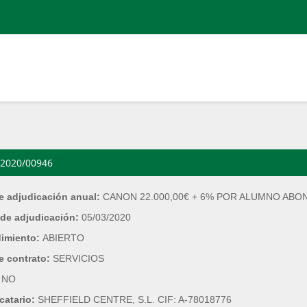
2020/00946
e adjudicación anual:
CANON 22.000,00€ + 6% POR ALUMNO AB
de adjudicación:
05/03/2020
dimiento:
ABIERTO
e contrato:
SERVICIOS
:
NO
catario:
SHEFFIELD CENTRE, S.L. CIF: A-78018776