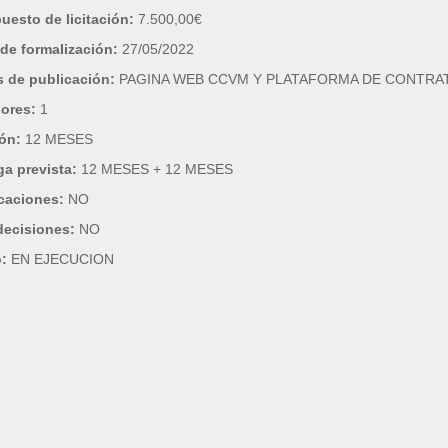
uesto de licitación:
7.500,00€
de formalización:
27/05/2022
 de publicación:
PAGINA WEB CCVM Y PLATAFORMA DE CONTRA
dores:
1
ión:
12 MESES
ga prevista:
12 MESES + 12 MESES
caciones:
NO
decisiones:
NO
o:
EN EJECUCION