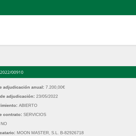
2022/00910
e adjudicación anual:
7.200,00€
de adjudicación:
23/05/2022
dimiento:
ABIERTO
e contrato:
SERVICIOS
:
NO
catario:
MOON MASTER, S.L. B-82926718